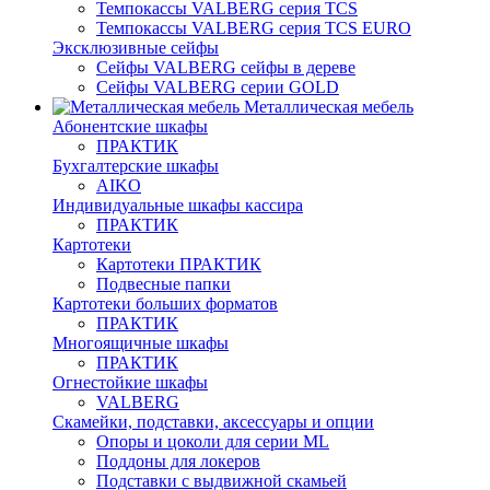
Темпокассы VALBERG серия TCS
Темпокассы VALBERG серия TCS EURO
Эксклюзивные сейфы
Сейфы VALBERG сейфы в дереве
Сейфы VALBERG серии GOLD
Металлическая мебель
Абонентские шкафы
ПРАКТИК
Бухгалтерские шкафы
AIKO
Индивидуальные шкафы кассира
ПРАКТИК
Картотеки
Картотеки ПРАКТИК
Подвесные папки
Картотеки больших форматов
ПРАКТИК
Многоящичные шкафы
ПРАКТИК
Огнестойкие шкафы
VALBERG
Скамейки, подставки, аксессуары и опции
Опоры и цоколи для серии ML
Поддоны для локеров
Подставки с выдвижной скамьей