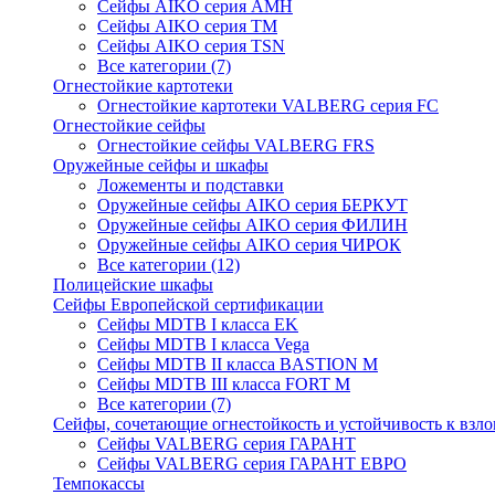
Сейфы AIKO серия AMH
Сейфы AIKO серия TM
Сейфы AIKO серия TSN
Все категории (7)
Огнестойкие картотеки
Огнестойкие картотеки VALBERG серия FC
Огнестойкие сейфы
Огнестойкие сейфы VALBERG FRS
Оружейные сейфы и шкафы
Ложементы и подставки
Оружейные сейфы AIKO серия БЕРКУТ
Оружейные сейфы AIKO серия ФИЛИН
Оружейные сейфы AIKO серия ЧИРОК
Все категории (12)
Полицейские шкафы
Сейфы Европейской сертификации
Сейфы MDTB I класса EK
Сейфы MDTB I класса Vega
Сейфы MDTB II класса BASTION M
Сейфы MDTB III класса FORT M
Все категории (7)
Сейфы, сочетающие огнестойкость и устойчивость к взл
Сейфы VALBERG серия ГАРАНТ
Сейфы VALBERG серия ГАРАНТ ЕВРО
Темпокассы