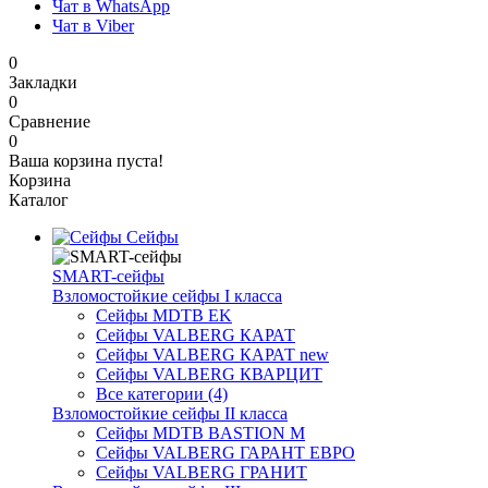
Чат в WhatsApp
Чат в Viber
0
Закладки
0
Сравнение
0
Ваша корзина пуста!
Корзина
Каталог
Сейфы
SMART-сейфы
Взломостойкие сейфы I класса
Сейфы MDTB EK
Сейфы VALBERG КАРАТ
Сейфы VALBERG КАРАТ new
Сейфы VALBERG КВАРЦИТ
Все категории (4)
Взломостойкие сейфы II класса
Сейфы MDTB BASTION M
Сейфы VALBERG ГАРАНТ ЕВРО
Сейфы VALBERG ГРАНИТ