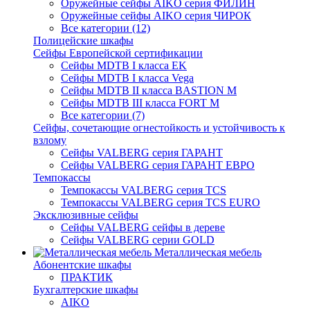
Оружейные сейфы AIKO серия ФИЛИН
Оружейные сейфы AIKO серия ЧИРОК
Все категории (12)
Полицейские шкафы
Сейфы Европейской сертификации
Сейфы MDTB I класса EK
Сейфы MDTB I класса Vega
Сейфы MDTB II класса BASTION M
Сейфы MDTB III класса FORT M
Все категории (7)
Сейфы, сочетающие огнестойкость и устойчивость к
взлому
Сейфы VALBERG серия ГАРАНТ
Сейфы VALBERG серия ГАРАНТ ЕВРО
Темпокассы
Темпокассы VALBERG серия TCS
Темпокассы VALBERG серия TCS EURO
Эксклюзивные сейфы
Сейфы VALBERG сейфы в дереве
Сейфы VALBERG серии GOLD
Металлическая мебель
Абонентские шкафы
ПРАКТИК
Бухгалтерские шкафы
AIKO