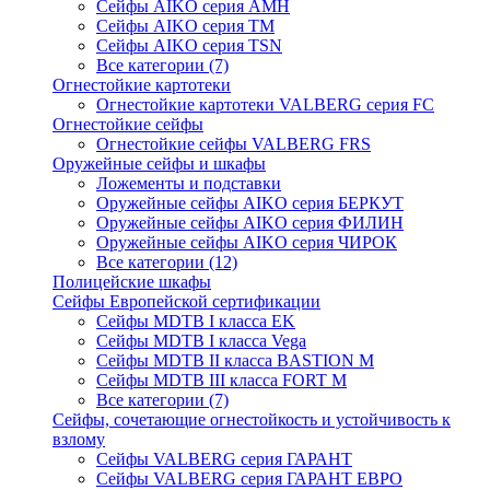
Сейфы AIKO серия AMH
Сейфы AIKO серия TM
Сейфы AIKO серия TSN
Все категории (7)
Огнестойкие картотеки
Огнестойкие картотеки VALBERG серия FC
Огнестойкие сейфы
Огнестойкие сейфы VALBERG FRS
Оружейные сейфы и шкафы
Ложементы и подставки
Оружейные сейфы AIKO серия БЕРКУТ
Оружейные сейфы AIKO серия ФИЛИН
Оружейные сейфы AIKO серия ЧИРОК
Все категории (12)
Полицейские шкафы
Сейфы Европейской сертификации
Сейфы MDTB I класса EK
Сейфы MDTB I класса Vega
Сейфы MDTB II класса BASTION M
Сейфы MDTB III класса FORT M
Все категории (7)
Сейфы, сочетающие огнестойкость и устойчивость к
взлому
Сейфы VALBERG серия ГАРАНТ
Сейфы VALBERG серия ГАРАНТ ЕВРО