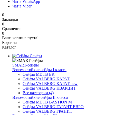
Чат в WhatsApp
Чат в Viber
0
Закладки
0
Сравнение
0
Ваша корзина пуста!
Корзина
Каталог
Сейфы
SMART-сейфы
Взломостойкие сейфы I класса
Сейфы MDTB EK
Сейфы VALBERG КАРАТ
Сейфы VALBERG КАРАТ new
Сейфы VALBERG КВАРЦИТ
Все категории (4)
Взломостойкие сейфы II класса
Сейфы MDTB BASTION M
Сейфы VALBERG ГАРАНТ ЕВРО
Сейфы VALBERG ГРАНИТ